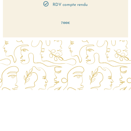
RDV compte rendu
700€