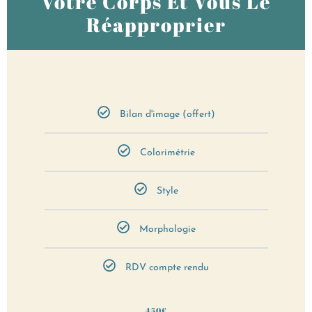
Votre Corps Et Vous Le
Réapproprier
Bilan d'image (offert)
Colorimétrie
Style
Morphologie
RDV compte rendu
450€