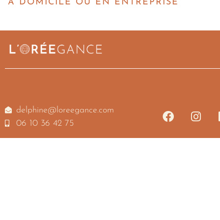
A DOMICILE OU EN ENTREPRISE
delphine@loreegance.com
06 10 36 42 75